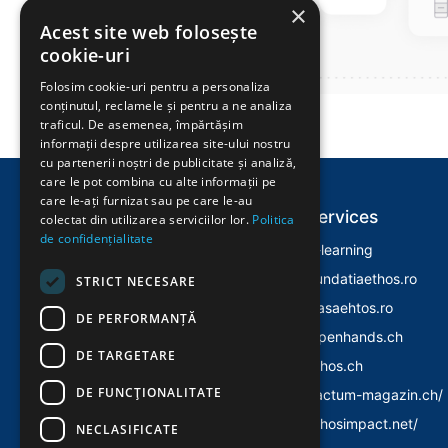
×
Acest site web folosește
cookie-uri
Folosim cookie-uri pentru a personaliza
conținutul, reclamele și pentru a ne analiza
traficul. De asemenea, împărtășim
informații despre utilizarea site-ului nostru
cu partenerii noștri de publicitate și analiză,
care le pot combina cu alte informații pe
care le-ați furnizat sau pe care le-au
Explore
Services
colectat din utilizarea serviciilor lor.
Politica
de confidențialitate
Home
E-learning
Despre Noi
Fundatiaethos.ro
STRICT NECESARE
Evenimente
Casaehtos.ro
DE PERFORMANȚĂ
Istoric
Openhands.ch
DE TARGETARE
Politica Cookies
Ethos.ch
DE FUNCŢIONALITATE
Politica Confidentialitate
Factum-magazin.ch/
Ethosimpact.net/
NECLASIFICATE