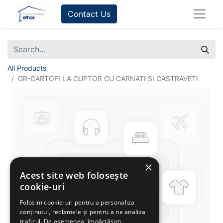
Contact Us
All Products
GR-CARTOFI LA CUPTOR CU CARNATI SI CASTRAVETI
×
Acest site web folosește
cookie-uri
Folosim cookie-uri pentru a personaliza
conținutul, reclamele și pentru a ne analiza
traficul. De asemenea, împărtășim