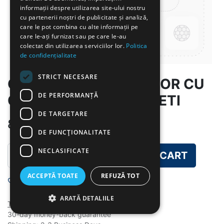
informații despre utilizarea site-ului nostru
cu partenerii noștri de publicitate și analiză,
care le pot combina cu alte informații pe
care le-ați furnizat sau pe care le-au
colectat din utilizarea serviciilor lor.
Politica
de confidențialitate
STRICT NECESARE
GR-CARTOFI LA CUPTOR CU
DE PERFORMANȚĂ
CARNATI SI CASTRAVETI
DE TARGETARE
8.00
lei
DE FUNCŢIONALITATE
NECLASIFICATE
ADD TO CART
ACCEPTĂ TOATE
REFUZĂ TOT
Add to wishlist
ARATĂ DETALIILE
Terms and Conditions
30-day money-back guarantee