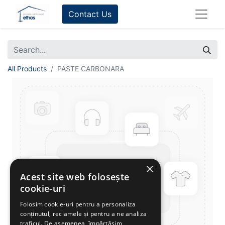
Contact Us
All Products
PASTE CARBONARA
×
Acest site web folosește
cookie-uri
Folosim cookie-uri pentru a personaliza
conținutul, reclamele și pentru a ne analiza
traficul. De asemenea, împărtășim