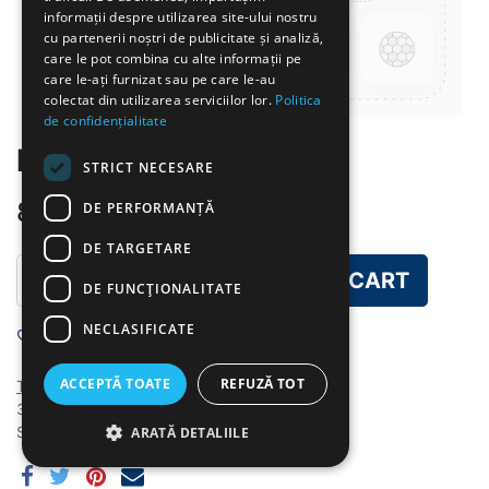
informații despre utilizarea site-ului nostru
cu partenerii noștri de publicitate și analiză,
care le pot combina cu alte informații pe
care le-ați furnizat sau pe care le-au
colectat din utilizarea serviciilor lor.
Politica
de confidențialitate
PASTE CARBONARA
STRICT NECESARE
8.00
lei
DE PERFORMANȚĂ
DE TARGETARE
ADD TO CART
DE FUNCŢIONALITATE
NECLASIFICATE
Add to wishlist
ACCEPTĂ TOATE
REFUZĂ TOT
Terms and Conditions
30-day money-back guarantee
Shipping: 2-3 Business Days
ARATĂ DETALIILE