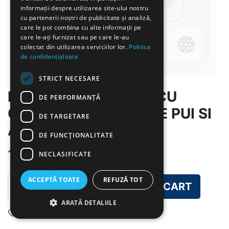
informații despre utilizarea site-ului nostru
cu partenerii noștri de publicitate și analiză,
care le pot combina cu alte informații pe
care le-ați furnizat sau pe care le-au
colectat din utilizarea serviciilor lor.
Politica
de confidențialitate
STRICT NECESARE
MD LAPTE, TARTINA CU
DE PERFORMANȚĂ
CASCAVAL, SUNCA DE PUI SI
DE TARGETARE
ARDEI
DE FUNCŢIONALITATE
10.00
lei
NECLASIFICATE
ACCEPTĂ TOATE
REFUZĂ TOT
ADD TO CART
ARATĂ DETALIILE
Add to wishlist