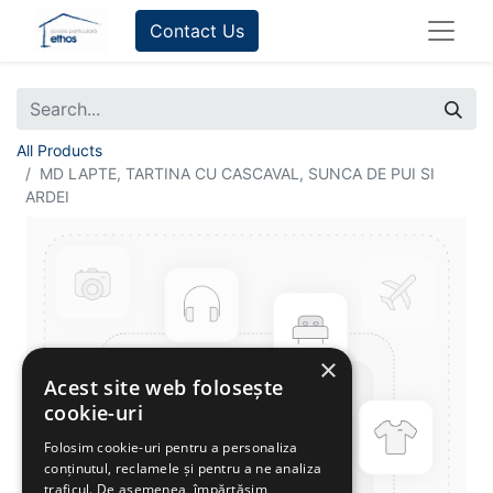
Contact Us
All Products
MD LAPTE, TARTINA CU CASCAVAL, SUNCA DE PUI SI
ARDEI
×
Acest site web folosește
cookie-uri
Folosim cookie-uri pentru a personaliza
conținutul, reclamele și pentru a ne analiza
traficul. De asemenea, împărtășim