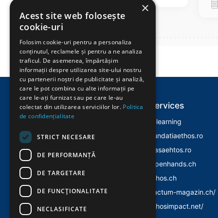
×
Acest site web folosește
cookie-uri
Folosim cookie-uri pentru a personaliza
conținutul, reclamele și pentru a ne analiza
traficul. De asemenea, împărtășim
informații despre utilizarea site-ului nostru
cu partenerii noștri de publicitate și analiză,
care le pot combina cu alte informații pe
care le-ați furnizat sau pe care le-au
Explore
Services
colectat din utilizarea serviciilor lor.
Politica
de confidențialitate
Home
E-learning
Despre Noi
Fundatiaethos.ro
STRICT NECESARE
Evenimente
Casaehtos.ro
DE PERFORMANȚĂ
Istoric
Openhands.ch
DE TARGETARE
Politica Cookies
Ethos.ch
DE FUNCŢIONALITATE
Politica Confidentialitate
Factum-magazin.ch/
Ethosimpact.net/
NECLASIFICATE