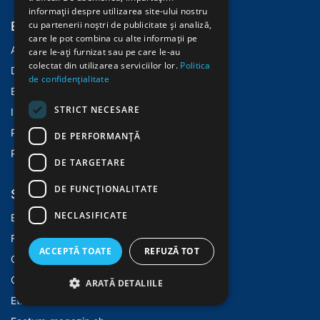
informații despre utilizarea site-ului nostru
Explorează
cu partenerii noștri de publicitate și analiză,
care le pot combina cu alte informații pe
Acasă
care le-ați furnizat sau pe care le-au
colectat din utilizarea serviciilor lor.
Politica
Despre Noi
de confidențialitate
​Eveni​mente
STRICT NECESARE
Istoric
Politica Cookies
DE PERFORMANȚĂ
Politica Confidentialitate
DE TARGETARE
DE FUNCŢIONALITATE
Servicii
NECLASIFICATE
E-learning
Fundatiaethos.ro
ACCEPTĂ TOATE
REFUZĂ TOT
Casaethos.ro
Openhands.ch
ARATĂ DETALIILE
Ethos.ch