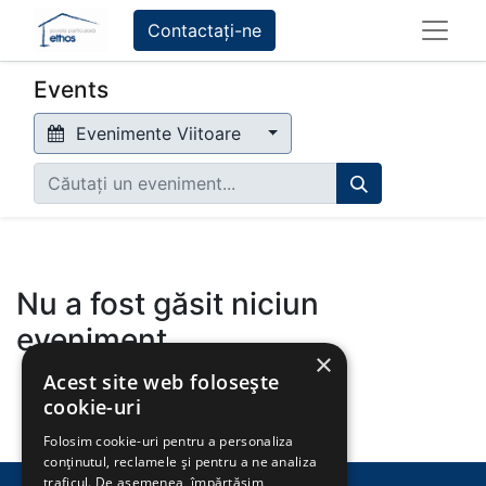
Contactați-ne
Events
Evenimente Viitoare
Nu a fost găsit niciun
eveniment.
×
Acest site web folosește
cookie-uri
Folosim cookie-uri pentru a personaliza
conținutul, reclamele și pentru a ne analiza
traficul. De asemenea, împărtășim