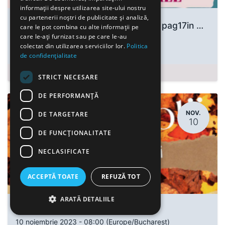
informații despre utilizarea site-ului nostru
cu partenerii noștri de publicitate și analiză,
SIMPOZION JUDETEAN pozitia 95 pag17in CAEJ
care le pot combina cu alte informații pe
20 martie 2024
-
14:00
(
Europe/Bucharest
)
care le-ați furnizat sau pe care le-au
colectat din utilizarea serviciilor lor.
Politica
Craiova
,
România
de confidențialitate
Înregistrări Închise
STRICT NECESARE
DE PERFORMANȚĂ
NOV.
DE TARGETARE
10
DE FUNCŢIONALITATE
NECLASIFICATE
ACCEPTĂ TOATE
REFUZĂ TOT
ARATĂ DETALIILE
Ziua scolii
10 noiembrie 2023
-
08:00
(
Europe/Bucharest
)