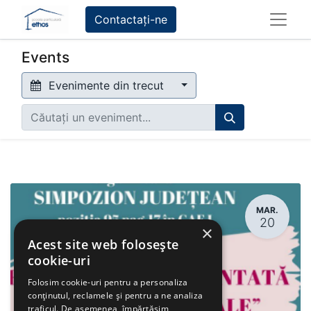
Contactați-ne
Events
Evenimente din trecut
MAR.
20
×
Acest site web folosește
cookie-uri
Folosim cookie-uri pentru a personaliza
conținutul, reclamele și pentru a ne analiza
traficul. De asemenea, împărtășim