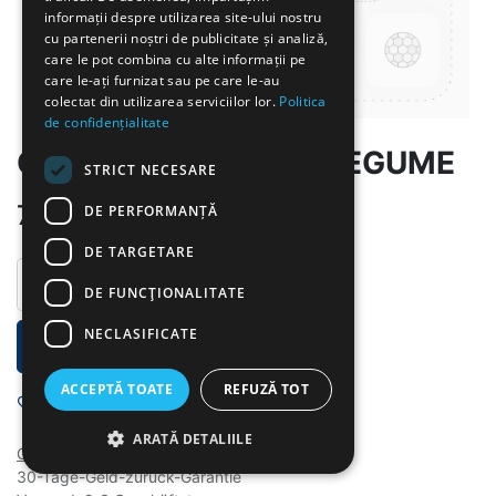
informații despre utilizarea site-ului nostru
cu partenerii noștri de publicitate și analiză,
care le pot combina cu alte informații pe
care le-ați furnizat sau pe care le-au
colectat din utilizarea serviciilor lor.
Politica
de confidențialitate
GR-SUPA DE PUI CU LEGUME
STRICT NECESARE
7.00
lei
DE PERFORMANȚĂ
DE TARGETARE
DE FUNCŢIONALITATE
NECLASIFICATE
IN DEN WARENKORB
ACCEPTĂ TOATE
REFUZĂ TOT
Auf die Wunschliste
ARATĂ DETALIILE
Geschäftsbedingungen
30-Tage-Geld-zurück-Garantie