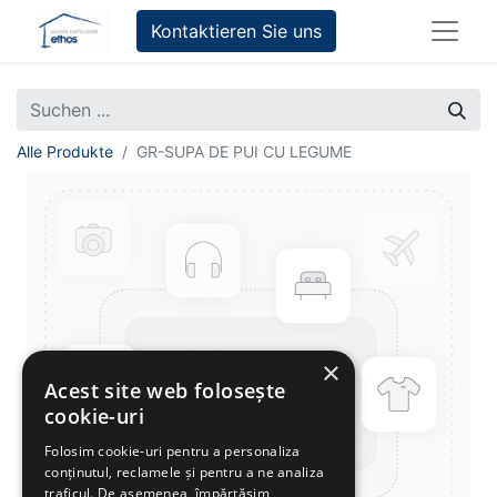
Kontaktieren Sie uns
Alle Produkte
GR-SUPA DE PUI CU LEGUME
×
Acest site web folosește
cookie-uri
Folosim cookie-uri pentru a personaliza
conținutul, reclamele și pentru a ne analiza
traficul. De asemenea, împărtășim