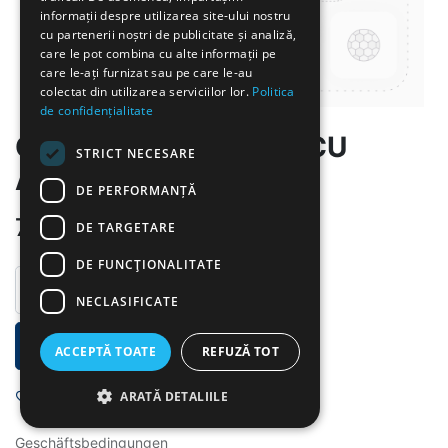
informații despre utilizarea site-ului nostru
cu partenerii noștri de publicitate și analiză,
care le pot combina cu alte informații pe
care le-ați furnizat sau pe care le-au
colectat din utilizarea serviciilor lor.
Politica
de confidențialitate
CIORBA DE CARTOFI CU
STRICT NECESARE
AFUMATURA
DE PERFORMANȚĂ
7.00
lei
DE TARGETARE
DE FUNCŢIONALITATE
NECLASIFICATE
IN DEN WARENKORB
ACCEPTĂ TOATE
REFUZĂ TOT
Auf die Wunschliste
ARATĂ DETALIILE
Geschäftsbedingungen