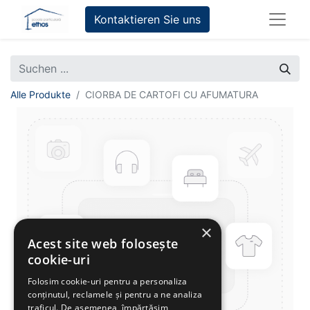
Kontaktieren Sie uns
Alle Produkte
CIORBA DE CARTOFI CU AFUMATURA
×
Acest site web folosește
cookie-uri
Folosim cookie-uri pentru a personaliza
conținutul, reclamele și pentru a ne analiza
traficul. De asemenea, împărtășim