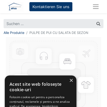
Kontaktieren Sie uns
Alle Produkte
PULPE DE PUI CU SALATA DE SEZON
×
Acest site web folosește
cookie-uri
Folosim cookie-uri pentru a personaliza
conținutul, reclamele și pentru a ne analiza
traficul. De asemenea, împărtășim