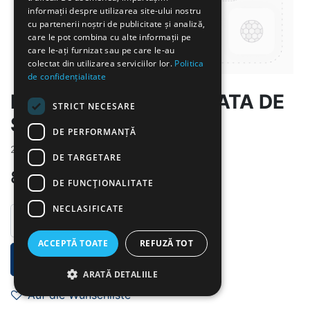
informații despre utilizarea site-ului nostru
cu partenerii noștri de publicitate și analiză,
care le pot combina cu alte informații pe
care le-ați furnizat sau pe care le-au
colectat din utilizarea serviciilor lor.
Politica
de confidențialitate
PULPE DE PUI CU SALATA DE
STRICT NECESARE
SEZON
DE PERFORMANȚĂ
2026-6-4
DE TARGETARE
8.00
lei
DE FUNCŢIONALITATE
NECLASIFICATE
ACCEPTĂ TOATE
REFUZĂ TOT
IN DEN WARENKORB
ARATĂ DETALIILE
Auf die Wunschliste