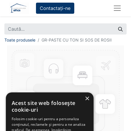
Contactați-ne
Toate produsele
GR-PASTE CU TON SI SOS DE ROSII
×
Acest site web folosește
cookie-uri
Folosim cookie-uri pentru a personaliza
conținutul, reclamele și pentru a ne analiza
traficul. De asemenea, împărtășim