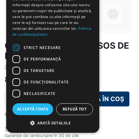
informații despre utilizarea site-ului nostru
cu partenerii noștri de publicitate și analiză,
care le pot combina cu alte informații pe
care le-ați furnizat sau pe care le-au
colectat din utilizarea serviciilor lor.
Politica
de confidențialitate
GR-PASTE CU TON SI SOS DE
STRICT NECESARE
ROSII
DE PERFORMANȚĂ
2024-9-16
DE TARGETARE
8,00
lei
DE FUNCŢIONALITATE
NECLASIFICATE
ADAUGĂ ÎN COȘ
ACCEPTĂ TOATE
REFUZĂ TOT
Add to wishlist
ARATĂ DETALIILE
Termeni și condiții
Garanție de rambursare în 30 de zile