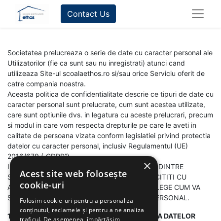
Contact Us
Societatea prelucreaza o serie de date cu caracter personal ale
Utilizatorilor (fie ca sunt sau nu inregistrati) atunci cand
utilizeaza Site-ul scoalaethos.ro si/sau orice Serviciu oferit de
catre compania noastra.
Aceasta politica de confidentialitate descrie ce tipuri de date cu
caracter personal sunt prelucrate, cum sunt acestea utilizate,
care sunt optiunile dvs. in legatura cu aceste prelucrari, precum
si modul in care vom respecta drepturile pe care le aveti in
calitate de persoana vizata conform legislatiei privind protectia
datelor cu caracter personal, inclusiv Regulamentul (UE)
2016/679 („GDPR”).
×
INAINTE DE A UTILIZA SITE-UL SAU ORICARE DINTRE
Acest site web folosește
SERVICIILE NOASTRE, VA RECOMANDAM SA CITITI CU
cookie-uri
ATENTIE ACEASTA POLITICA PENTRU A INTELEGE CUM VA
SUNT PRELUCRATE DATELE CU CARACTER PERSONAL.
Folosim cookie-uri pentru a personaliza
conținutul, reclamele și pentru a ne analiza
1. CINE ESTE RESPONSABIL DE PRELUCRAREA DATELOR
traficul. De asemenea, împărtășim