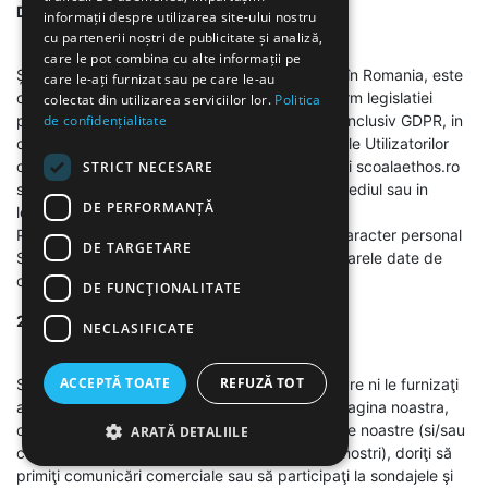
DVS.?
informații despre utilizarea site-ului nostru
cu partenerii noștri de publicitate și analiză,
care le pot combina cu alte informații pe
Școala Gimnazială Particulară Ethos, cu sediul în Romania, este
care le-ați furnizat sau pe care le-au
operatorul datelor cu caracter personal, conform legislatiei
colectat din utilizarea serviciilor lor.
Politica
privind protectia datelor cu caracter personal inclusiv GDPR, in
de confidențialitate
ceea ce priveste datele cu caracter personal ale Utilizatorilor
colectate si prelucrate prin intermediul Site-ului scoalaethos.ro
STRICT NECESARE
si/sau in contextul Serviciilor oferite prin intermediul sau in
DE PERFORMANȚĂ
legatura cu Site-ul.
Pentru activitatea de prelucrare a datelor cu caracter personal
DE TARGETARE
Societatea poate fi contactata folosind urmatoarele date de
contact: valentin.mitrache@scoalaethos.ro
DE FUNCŢIONALITATE
2. CE DATE PRELUCRAM?
NECLASIFICATE
ACCEPTĂ TOATE
REFUZĂ TOT
Societatea prelucrează datele personale pe care ni le furnizaţi
atunci când utilizaţi Site-ul, va inregistrati pe pagina noastra,
contractati un serviciu, vă înscrieţi în campaniile noastre (si/sau
ARATĂ DETALIILE
campaniile organizate impreuna cu partenerii nostri), doriţi să
primiţi comunicări comerciale sau să participaţi la sondajele şi