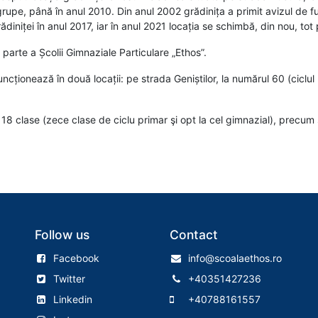
grupe, până în anul 2010. Din anul 2002 grădinița a primit avizul de 
ădiniței în anul 2017, iar în anul 2021 locația se schimbă, din nou, tot
arte a Școlii Gimnaziale Particulare „Ethos”.
cționează în două locații: pe strada Geniștilor, la numărul 60 (ciclul pr
i 18 clase (zece clase de ciclu primar şi opt la cel gimnazial), precum
Follow us
Contact
Facebook
info@scoalaethos.ro
Twitter
+40351427236
Linkedin
+40788161557