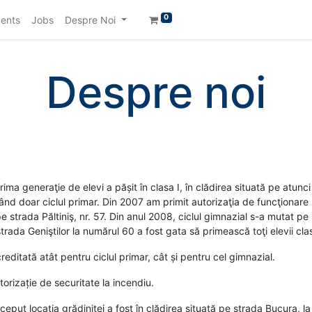
0
ents
Jobs
Despre Noi
Despre noi
ma generaţie de elevi a pășit în clasa I, în clădirea situată pe atunc
nd doar ciclul primar. Din 2007 am primit autorizaţia de funcţionare şi
pe strada Păltiniş, nr. 57. Din anul 2008, ciclul gimnazial s-a mutat p
trada Geniştilor la numărul 60 a fost gata să primească toţi elevii clas
ditată atât pentru ciclul primar, cât și pentru cel gimnazial.
torizație de securitate la incendiu.
eput locația grădiniței a fost în clădirea situată pe strada Bucura, la