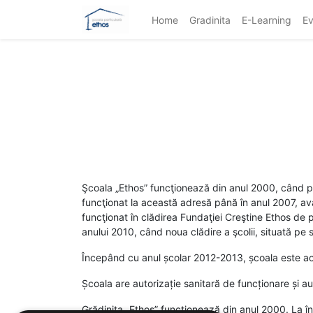
Home
Gradinita
E-Learning
Ev
Şcoala „Ethos” funcţionează din anul 2000, când pri
funcţionat la această adresă până în anul 2007, avâ
funcţionat în clădirea Fundaţiei Creştine Ethos de 
anului 2010, când noua clădire a şcolii, situată pe s
Începând cu anul școlar 2012-2013, școala este acre
Școala are autorizație sanitară de funcționare și au
Grădinița „Ethos” funcționează din anul 2000. La înc