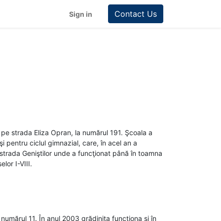
Contact Us
Sign in
i pe strada Eliza Opran, la numărul 191. Şcoala a
 pentru ciclul gimnazial, care, în acel an a
e strada Geniştilor unde a funcţionat până în toamna
elor I-VIII.
 numărul 11. În anul 2003 grădinița funcționa și în