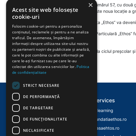
×
locația de pe strada Păltiniș, numărul 57, cu două 
Acest site web folosește
strada Geniștilor, numărul 68 este noua locație a gr
cookie-uri
Începând cu anul 2018 Grădinița „Ethos” va deveni p
Folosim cookie-uri pentru a personaliza
conținutul, reclamele și pentru a ne analiza
În prezent, Şcoala Gimnazială Particulară „Ethos” fun
traficul. De asemenea, împărtășim
numărul 45 (ciclul preșcolar).
informații despre utilizarea site-ului nostru
cu partenerii noștri de publicitate și analiză,
În prezent, şcoala are 8 grupe la ciclul preșcolar ș
care le pot combina cu alte informații pe
care le-ați furnizat sau pe care le-au
colectat din utilizarea serviciilor lor.
Politica
de confidențialitate
STRICT NECESARE
DE PERFORMANȚĂ
Explore
Services
DE TARGETARE
Home
E-learning
DE FUNCŢIONALITATE
Despre Noi
Fundatiaethos.ro
Evenimente
Casaehtos.ro
NECLASIFICATE