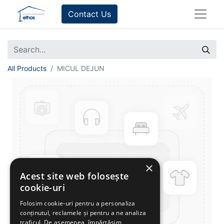
Contact Us
All Products
MICUL DEJUN
×
Acest site web folosește
cookie-uri
Folosim cookie-uri pentru a personaliza
conținutul, reclamele și pentru a ne analiza
traficul. De asemenea, împărtășim