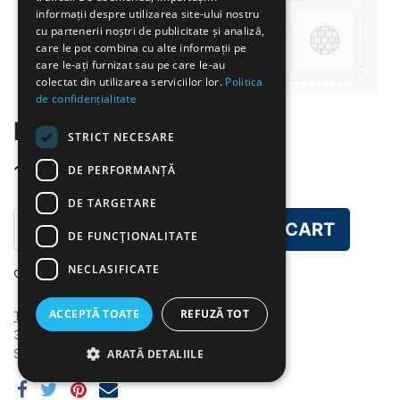
informații despre utilizarea site-ului nostru
cu partenerii noștri de publicitate și analiză,
care le pot combina cu alte informații pe
care le-ați furnizat sau pe care le-au
colectat din utilizarea serviciilor lor.
Politica
de confidențialitate
MICUL DEJUN
STRICT NECESARE
10.00
lei
DE PERFORMANȚĂ
DE TARGETARE
ADD TO CART
DE FUNCŢIONALITATE
NECLASIFICATE
Add to wishlist
ACCEPTĂ TOATE
REFUZĂ TOT
Terms and Conditions
30-day money-back guarantee
Shipping: 2-3 Business Days
ARATĂ DETALIILE