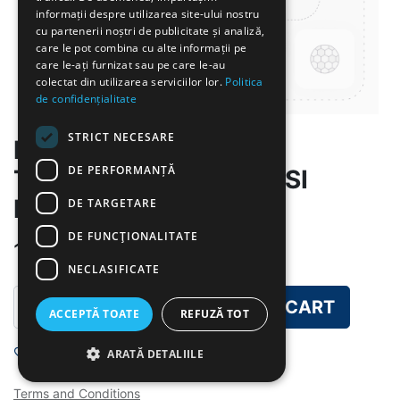
informații despre utilizarea site-ului nostru
cu partenerii noștri de publicitate și analiză,
care le pot combina cu alte informații pe
care le-ați furnizat sau pe care le-au
colectat din utilizarea serviciilor lor.
Politica
de confidențialitate
STRICT NECESARE
MD LAPTE/IAURT CU
DE PERFORMANȚĂ
TARTINA CU OMLETA SI
LEGUME
DE TARGETARE
DE FUNCŢIONALITATE
10.00
lei
NECLASIFICATE
ADD TO CART
ACCEPTĂ TOATE
REFUZĂ TOT
Add to wishlist
ARATĂ DETALIILE
Terms and Conditions