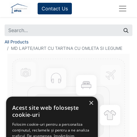
Contact Us
All Products
MD LAPTE/IAURT CU TARTINA CU OMLETA SI LEGUME
×
Acest site web folosește
cookie-uri
Folosim cookie-uri pentru a personaliza
conținutul, reclamele și pentru a ne analiza
traficul. De asemenea, împărtășim