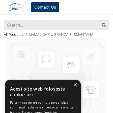
Contact Us
All Products
MAMALIGA CU BRANZA SI SMANTANA
×
Acest site web folosește
cookie-uri
Folosim cookie-uri pentru a personaliza
conținutul, reclamele și pentru a ne analiza
traficul. De asemenea, împărtășim