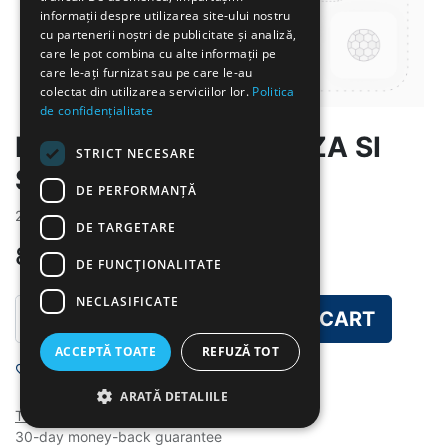
informații despre utilizarea site-ului nostru
cu partenerii noștri de publicitate și analiză,
care le pot combina cu alte informații pe
care le-ați furnizat sau pe care le-au
colectat din utilizarea serviciilor lor.
Politica
de confidențialitate
MAMALIGA CU BRANZA SI
STRICT NECESARE
SMANTANA
DE PERFORMANȚĂ
2026-6-17
DE TARGETARE
8.00
lei
DE FUNCŢIONALITATE
NECLASIFICATE
ADD TO CART
ACCEPTĂ TOATE
REFUZĂ TOT
Add to wishlist
ARATĂ DETALIILE
Terms and Conditions
30-day money-back guarantee